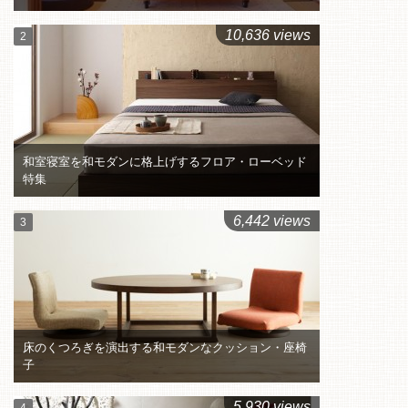
10,636 views
和室寝室を和モダンに格上げするフロア・ローベッド
特集
6,442 views
床のくつろぎを演出する和モダンなクッション・座椅
子
5,930 views