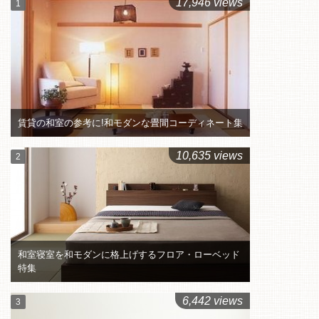
17,946 views
賃貸の和室の参考に!和モダンな畳間コーディネート集
10,635 views
和室寝室を和モダンに格上げするフロア・ローベッド
特集
6,442 views