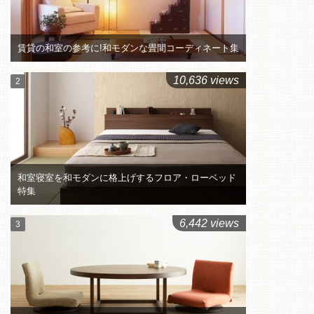
賃貸の和室の参考に!和モダンな畳間コーディネート集
10,636 views
和室寝室を和モダンに格上げするフロア・ローベッド
特集
6,442 views